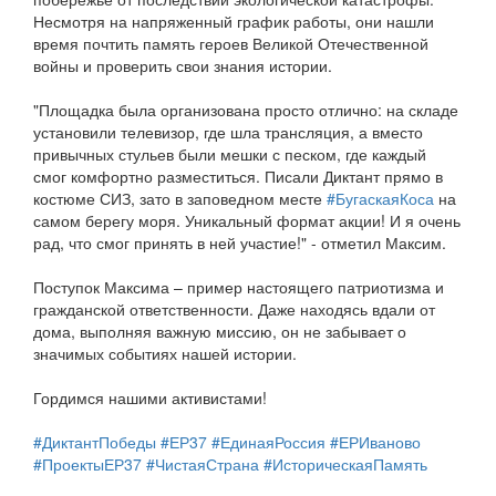
Несмотря на напряженный график работы, они нашли
время почтить память героев Великой Отечественной
войны и проверить свои знания истории.
"Площадка была организована просто отлично: на складе
установили телевизор, где шла трансляция, а вместо
привычных стульев были мешки с песком, где каждый
смог комфортно разместиться. Писали Диктант прямо в
костюме СИЗ, зато в заповедном месте
#БугаскаяКоса
на
самом берегу моря. Уникальный формат акции! И я очень
рад, что смог принять в ней участие!" - отметил Максим.
Поступок Максима – пример настоящего патриотизма и
гражданской ответственности. Даже находясь вдали от
дома, выполняя важную миссию, он не забывает о
значимых событиях нашей истории.
Гордимся нашими активистами!
#ДиктантПобеды
#ЕР37
#ЕдинаяРоссия
#ЕРИваново
#ПроектыЕР37
#ЧистаяСтрана
#ИсторическаяПамять