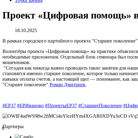
Точка зрения
Проект «Цифровая помощь» в
18.10.2025
В рамках городского партийного проекта "Старшее поколение"
Волонтёры проекта «Цифровая помощь» на практике объяснили,
необходимые приложения. Отдельный блок семинара был посвящ
мошенников.
"Сегодня как никогда важно проводить такие занятия для наш
становятся именно старшее поколение, которое только начинае
навыки оплаты счетов, а настоящий щит — понимание, как защи
"Старшее поколение"
Роман Дмитриев
.
#ЕР37
#ЕРИваново
#ПроектыЕР37
#СтаршееПоколение
#Цифр
Партнеры
0