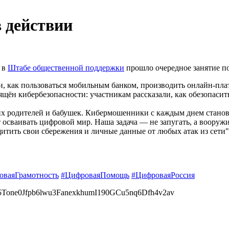
 действии
 в
Штабе общественной поддержки
прошло очередное занятие по
 как пользоваться мобильным банком, производить онлайн-плате
ён кибербезопасности: участникам рассказали, как обезопасить
их родителей и бабушек. Кибермошенники с каждым днем становя
т осваивать цифровой мир. Наша задача — не запугать, а воору
тить свои сбережения и личные данные от любых атак из сети",
оваяГрамотность
#ЦифроваяПомощь
#ЦифроваяРоссия