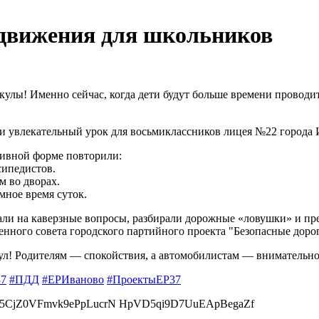
 движения для школьников
лы! Именно сейчас, когда дети будут больше времени проводит
и увлекательный урок для восьмиклассников лицея №22 города 
тивной форме повторили:
сипедистов.
м во дворах.
мное время суток.
али на каверзные вопросы, разбирали дорожные «ловушки» и пр
венного совета городского партийного проекта "Безопасные дор
ул! Родителям — спокойствия, а автомобилистам — внимательнос
37
#ПДД
#ЕРИваново
#ПроектыЕР37