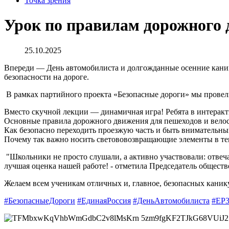
Точка зрения
Урок по правилам дорожного
25.10.2025
Впереди — День автомобилиста и долгожданные осенние канику
безопасности на дороге.
В рамках партийного проекта «Безопасные дороги» мы провел
Вместо скучной лекции — динамичная игра! Ребята в интерак
Основные правила дорожного движения для пешеходов и вело
Как безопасно переходить проезжую часть и быть внимательны
Почему так важно носить светововозвращающие элементы в те
"Школьники не просто слушали, а активно участвовали: отвеч
лучшая оценка нашей работе! - отметила Председатель общест
Желаем всем ученикам отличных и, главное, безопасных каник
#БезопасныеДороги
#ЕдинаяРоссия
#ДеньАвтомобилиста
#ЕР