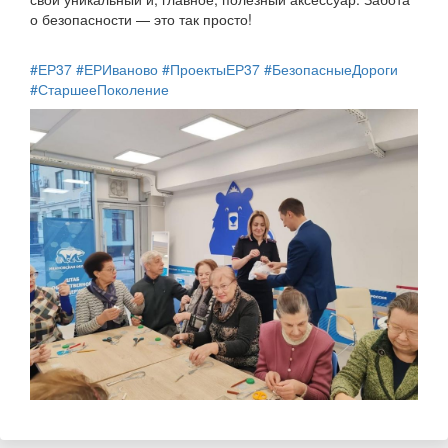
о безопасности — это так просто!
#ЕР37
#ЕРИваново
#ПроектыЕР37
#БезопасныеДороги
#СтаршееПоколение