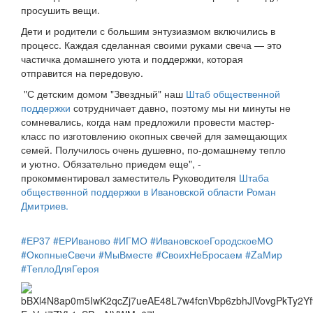
просушить вещи.
Дети и родители с большим энтузиазмом включились в
процесс. Каждая сделанная своими руками свеча — это
частичка домашнего уюта и поддержки, которая
отправится на передовую.
"С детским домом "Звездный" наш
Штаб общественной
поддержки
сотрудничает давно, поэтому мы ни минуты не
сомневались, когда нам предложили провести мастер-
класс по изготовлению окопных свечей для замещающих
семей. Получилось очень душевно, по-домашнему тепло
и уютно. Обязательно приедем еще", -
прокомментировал заместитель Руководителя
Штаба
общественной поддержки в Ивановской области
Роман
Дмитриев.
#ЕР37
#ЕРИваново
#ИГМО
#ИвановскоеГородскоеМО
#ОкопныеСвечи
#МыВместе
#СвоихНеБросаем
#ZаМир
#ТеплоДляГероя