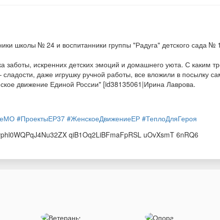
ники школы № 24 и воспитанники группы "Радуга" детского сада №
чка заботы, искренних детских эмоций и домашнего уюта. С каким
— сладости, даже игрушку ручной работы, все вложили в посылку са
нское движение Единой России" [id38135061|Ирина Лаврова.
оеМО
#ПроектыЕР37
#ЖенскоеДвижениеЕР
#ТеплоДляГероя