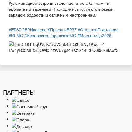
Кульминацией встречи стало чаепитие с блинами и
ароматным вареньем. Расходились гости с улыбками,
зарядом бодрости и отличным настроением.
#ЕР37
#ЕРИваново
#ПроектыЕР37
#СтаршееПоколение
#ИГМО
#ИвановскоеГородскоеМО
#Масленица2026
ПАРТНЕРЫ