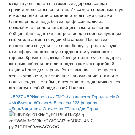
каждый день борется за жизнь и здоровье солдат, —
врачи и медсестры госпиталя. Их самоотверженный труд
и милосердие гости отметили отдельными словами
благодарности, ведь без их профессионализма
невозможно представить процесс восстановления
бойцов. Для поднятия настроения для военнослужащих
выступили артисты студии «Вокализ». Песни в их
исполнении создали в зале особенную, трогательную
атмосферу, наполненную гордостью и уважением к
героям. Кроме того, каждый защитник получил подарки,
которые собрали жители города в рамках партийной
акции «Тепло для героя». Это внимание — не просто
жест вежливости, а искреннее напоминание о том, что
подвиг солдат не забыт, и вся страна поддерживает тех,
кто рискует собой ради своей Родины.
#ЕР37
#ЕРИваново
#ИГМО
#ИвановскоеГородскоеМО
#МыВместе
#СвоихНеБросаем
#23февраля
#ДеньЗащитникаОтечества
#ТеплоДляГероя